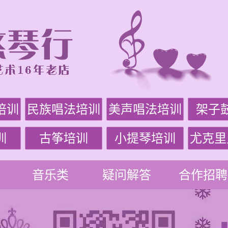
培训
民族唱法培训
美声唱法培训
架子
训
古筝培训
小提琴培训
尤克里
音乐类
疑问解答
合作招聘