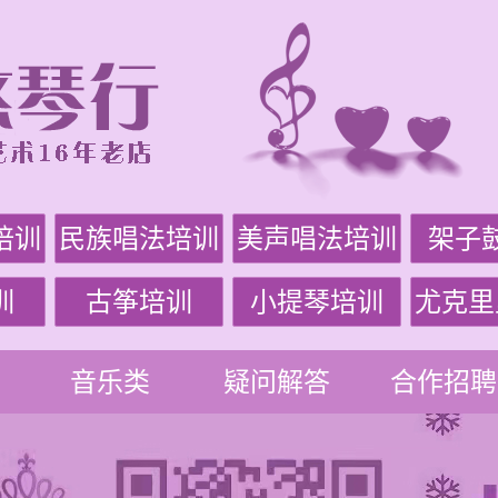
培训
民族唱法培训
美声唱法培训
架子
训
古筝培训
小提琴培训
尤克里
音乐类
疑问解答
合作招聘