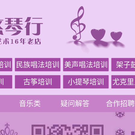
培训
民族唱法培训
美声唱法培训
架子
训
古筝培训
小提琴培训
尤克里
音乐类
疑问解答
合作招聘