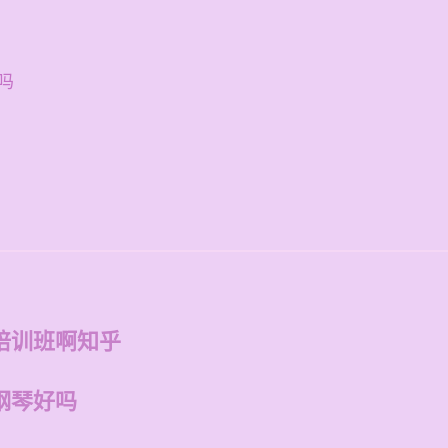
。
吗
培训班啊知乎
钢琴好吗