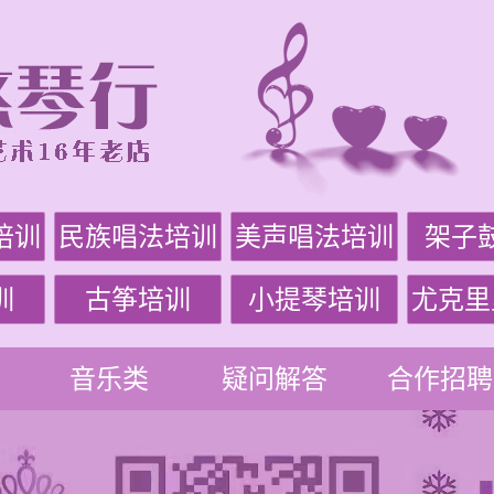
培训
民族唱法培训
美声唱法培训
架子
训
古筝培训
小提琴培训
尤克里
音乐类
疑问解答
合作招聘