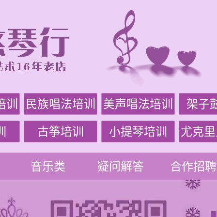
培训
民族唱法培训
美声唱法培训
架子
训
古筝培训
小提琴培训
尤克里
音乐类
疑问解答
合作招聘