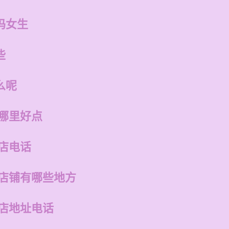
吗女生
些
么呢
训哪里好点
店电话
的店铺有哪些地方
州店地址电话