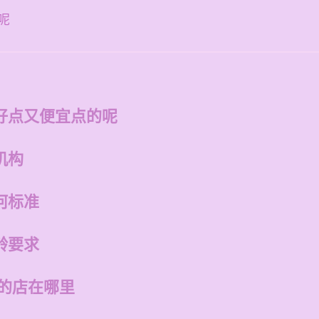
呢
好点又便宜点的呢
机构
何标准
龄要求
州的店在哪里