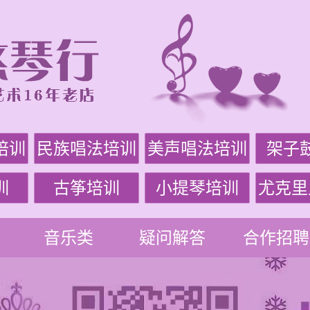
培训
民族唱法培训
美声唱法培训
架子
训
古筝培训
小提琴培训
尤克里
音乐类
疑问解答
合作招聘