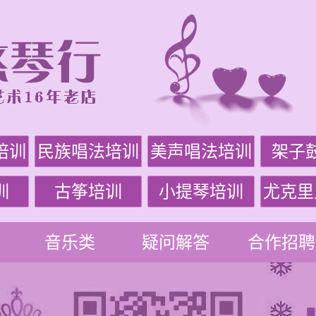
培训
民族唱法培训
美声唱法培训
架子
训
古筝培训
小提琴培训
尤克里
音乐类
疑问解答
合作招聘