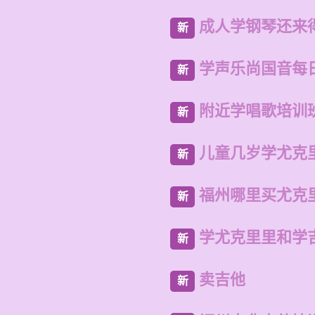
成人学钢琴还来
新
学声乐尚国音每
新
附近学唱歌培训
新
儿童几岁学尤克
新
福州哪里买尤克
新
学尤克里里和学
新
卖吉他
新