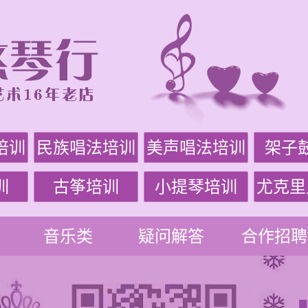
培训
民族唱法培训
美声唱法培训
架子
训
古筝培训
小提琴培训
尤克里
音乐类
疑问解答
合作招聘