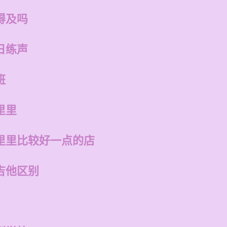
得及吗
日练声
班
里里
里里比较好一点的店
吉他区别