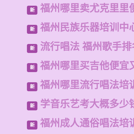
福州哪里卖尤克里里
新
福州民族乐器培训中
新
流行唱法 福州歌手排
新
福州哪里买吉他便宜
新
福州哪里流行唱法培
新
学音乐艺考大概多少
新
福州成人通俗唱法培
新