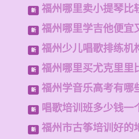
福州哪里卖小提琴比
新
福州哪里学吉他便宜
新
福州少儿唱歌排练机
新
福州哪里买尤克里里
新
福州学音乐高考有哪
新
唱歌培训班多少钱一
新
福州市古筝培训好的
新