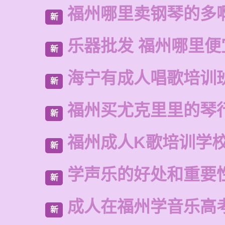
福州哪里卖钢琴的多
新
乐器批发 福州哪里便
新
海宁有成人唱歌培训
新
福州买尤克里里的琴
新
福州成人K歌培训学
新
学声乐的好处和重要
新
成人在福州学音乐高
新