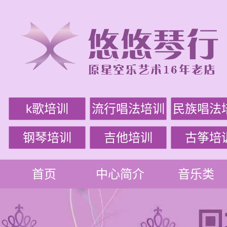
k歌培训
流行唱法培训
民族唱法
钢琴培训
吉他培训
古筝培
首页
中心简介
音乐类