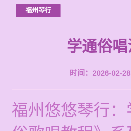
福州琴行
学通俗唱
时间：2026-02-28 
福州悠悠琴行：