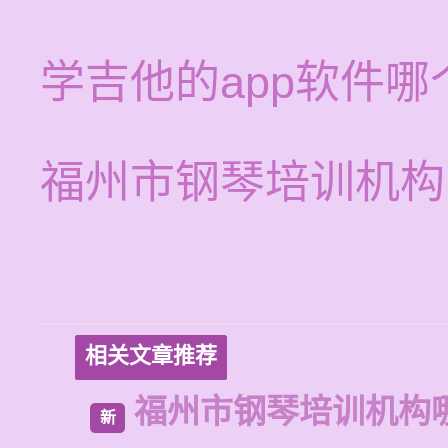
学吉他的app软件哪
福州市钢琴培训机构
相关文章推荐
福州市钢琴培训机构
新