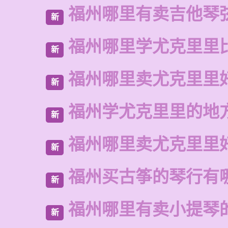
福州哪里有卖吉他琴
新
福州哪里学尤克里里
新
福州哪里卖尤克里里
新
福州学尤克里里的地
新
福州哪里卖尤克里里
新
福州买古筝的琴行有
新
福州哪里有卖小提琴
新