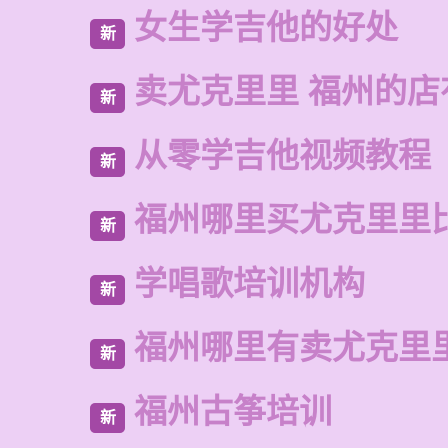
女生学吉他的好处
新
卖尤克里里 福州的店
新
从零学吉他视频教程
新
福州哪里买尤克里里
新
学唱歌培训机构
新
福州哪里有卖尤克里
新
福州古筝培训
新