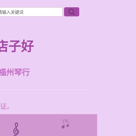
店子好
福州琴行
证。