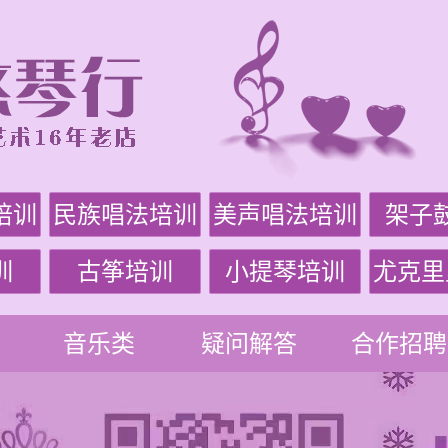
培训
民族唱法培训
美声唱法培训
架子
训
古筝培训
小提琴培训
尤克里
音乐类
疑问解答
合作招聘