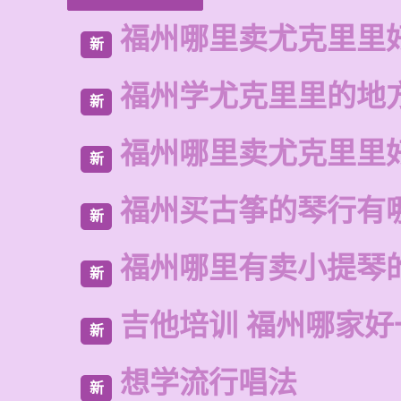
福州哪里卖尤克里里
新
福州学尤克里里的地
新
福州哪里卖尤克里里
新
福州买古筝的琴行有
新
福州哪里有卖小提琴
新
吉他培训 福州哪家好
新
想学流行唱法
新