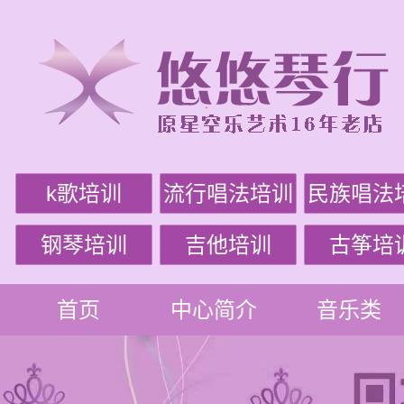
k歌培训
流行唱法培训
民族唱法
钢琴培训
吉他培训
古筝培
首页
中心简介
音乐类