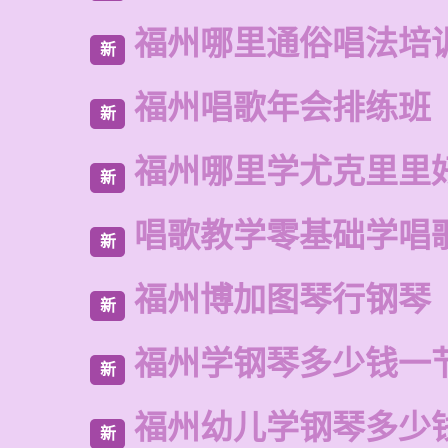
福州哪里通俗唱法培
新
福州唱歌年会排练班
新
福州哪里学尤克里里
新
唱歌教学零基础学唱
新
福州博加图琴行钢琴
新
福州学钢琴多少钱一
新
福州幼儿学钢琴多少
新