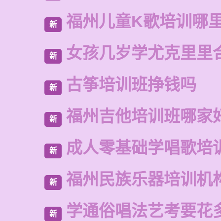
福州儿童K歌培训哪
新
女孩几岁学尤克里里
新
古筝培训班挣钱吗
新
福州吉他培训班哪家
新
成人零基础学唱歌培
新
福州民族乐器培训机
新
学通俗唱法艺考要花
新