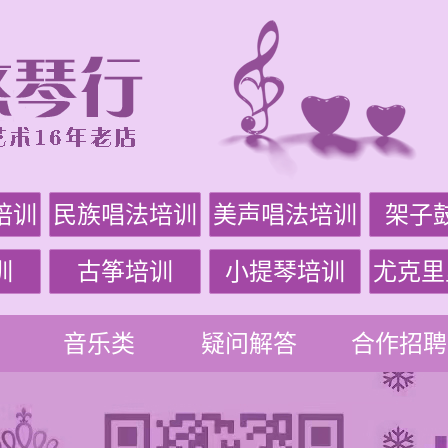
培训
民族唱法培训
美声唱法培训
架子
训
古筝培训
小提琴培训
尤克里
音乐类
疑问解答
合作招聘