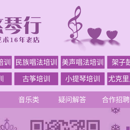
培训
民族唱法培训
美声唱法培训
架子
训
古筝培训
小提琴培训
尤克里
音乐类
疑问解答
合作招聘