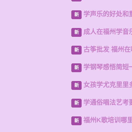
学声乐的好处和
新
成人在福州学音
新
古筝批发 福州
新
学钢琴感悟简短
新
女孩学尤克里里
新
学通俗唱法艺考
新
福州K歌培训哪
新