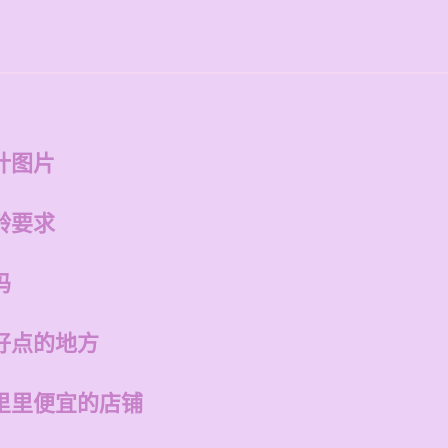
计图片
龄要求
吗
好点的地方
里里便宜的店铺