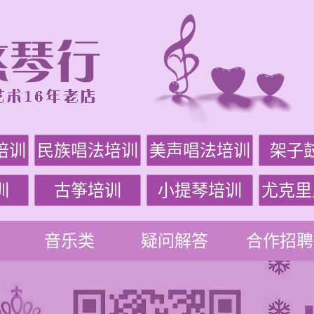
培训
民族唱法培训
美声唱法培训
架子
训
古筝培训
小提琴培训
尤克里
音乐类
疑问解答
合作招聘