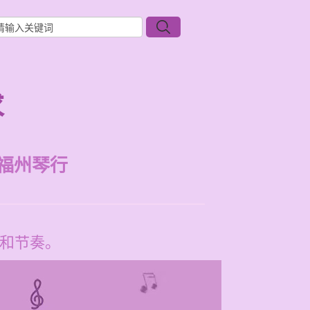
求
福州琴行
巧和节奏。